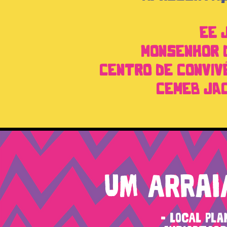
EE 
MONSENHOR D
CENTRO DE CONVIVÊ
CEMEB JAC
UM ARRAI
- LOCAL PLA